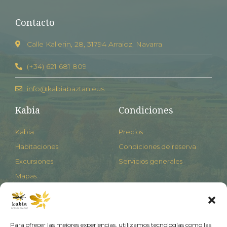
Contacto
Calle Kallerin, 28, 31794 Arraioz, Navarra
(+34) 621 681 809
info@kabiabaztan.eus
Kabia
Condiciones
Kabia
Precios
Habitaciones
Condiciones de reserva
Excursiones
Servicios generales
Mapas
Descubre el Baztan
Para ofrecer las mejores experiencias, utilizamos tecnologías como las