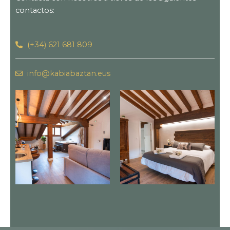
contactos:
(+34) 621 681 809
info@kabiabaztan.eus