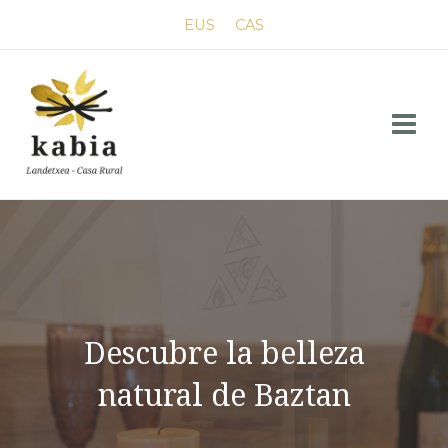
Ir
EUS
CAS
al
contenido
Main
Menu
Descubre la belleza
natural de Baztan