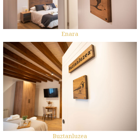
Enara
Buztanluzea