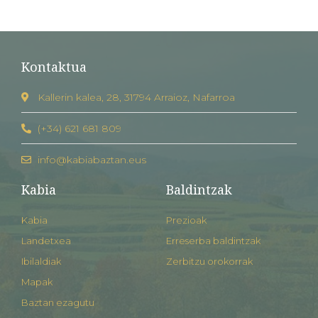
Kontaktua
Kallerin kalea, 28, 31794 Arraioz, Nafarroa
(+34) 621 681 809
info@kabiabaztan.eus
Kabia
Baldintzak
Kabia
Prezioak
Landetxea
Erreserba baldintzak
Ibilaldiak
Zerbitzu orokorrak
Mapak
Baztan ezagutu