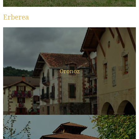
Erberea
Oronoz