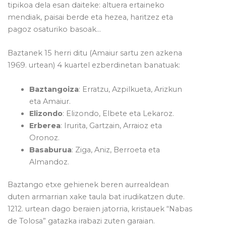
tipikoa dela esan daiteke: altuera ertaineko
mendiak, paisai berde eta hezea, haritzez eta
pagoz osaturiko basoak…
Baztanek 15 herri ditu (Amaiur sartu zen azkena
1969. urtean) 4 kuartel ezberdinetan banatuak:
Baztangoiza
: Erratzu, Azpilkueta, Arizkun
eta Amaiur.
Elizondo
: Elizondo, Elbete eta Lekaroz.
Erberea
: Irurita, Gartzain, Arraioz eta
Oronoz.
Basaburua
: Ziga, Aniz, Berroeta eta
Almandoz.
Baztango etxe gehienek beren aurrealdean
duten armarrian xake taula bat irudikatzen dute.
1212. urtean dago beraien jatorria, kristauek “Nabas
de Tolosa” gatazka irabazi zuten garaian.