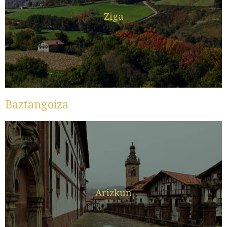
Ziga
Baztangoiza
Arizkun